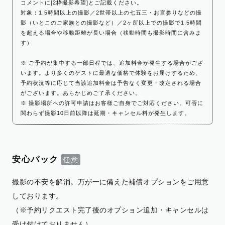
コメントに[2枠撮影希望]とご記載ください。
対象：1.5時間以上の撮影／2世帯以上の七五三・お宮参りなどの撮
影（いとこのご家族との撮影など）／2ヶ所以上での撮影で1.5時間
を超える場合や移動距離が長い場合（移動時間も撮影時間に含みま
す）
※ ご予約が集中する一部日程では、追加料金が発生する場合がござ
います。より多くのゲストに最適な価格で体験をお届けするため、
予約状況等に応じて当該追加料金は予告なく変更・改定される場合
がございます。あらかじめご了承ください。
※ 撮影場所への許可申請はお客様ご自身でご対応ください。可否に
関わらず撮影10日前以降は延期・キャンセル料が発生します。
安心パック
撮影の不安を解消。万が一に備えた補償オプションをご用意
しております。
（※予約リクエスト完了後のオプション追加・キャンセルは
受け付けておりません）