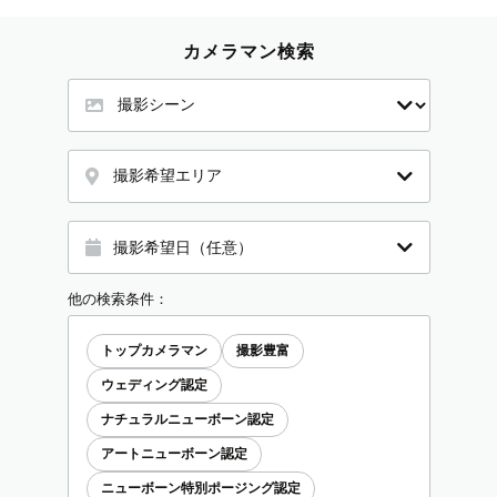
カメラマン検索
撮影希望エリア
他の検索条件：
トップカメラマン
撮影豊富
ウェディング認定
ナチュラルニューボーン認定
アートニューボーン認定
ニューボーン特別ポージング認定