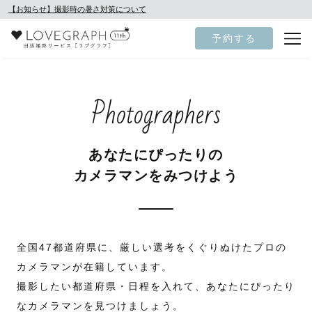
【お知らせ】撮影時の暑さ対策について
予約する
Photographers
あなたにぴったりの
カメラマンをみつけよう
全国47都道府県に、厳しい選考をくぐりぬけたプロの
カメラマンが在籍しています。
撮影したい都道府県・日程を入れて、あなたにぴったり
なカメラマンを見つけましょう。