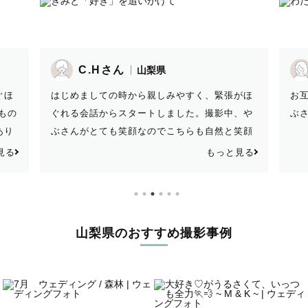
入園卒園・入学卒業
ペット
C.Hさん
山梨県
ぐほ
はじめましての時から親しみやすく、緊張がほ
お
もの
ぐれる会話からスタートしました。撮影中、や
ぶ
あり
ぶさんがとても笑顔なのでこちらも自然と笑顔
になりました！撮影途中で息子が急に興味を示
ヒストリ
見る
もっと見る
(法人向け撮影)
した畑のトラクターとのショットも撮っていた
だいたり、せかせかすることなく息子の気の向
くまま、こちらの時間も大事にしてくださいま
した。とても好印象です。納品された写真もあ
山梨県のおすすめ撮影事例
たたかいナチュラルな雰囲気で好みでした。今
回はありがとうございました！