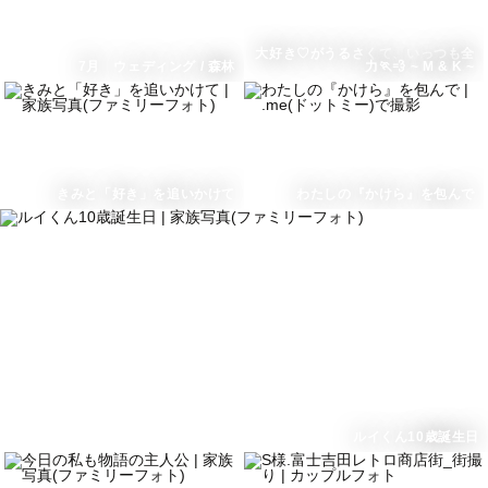
大好き♡がうるさくて、いっつも全
7月 ウェディング / 森林
力🏃💨 ~ M & K ~
きみと「好き」を追いかけて
わたしの『かけら』を包んで
ルイくん10歳誕生日