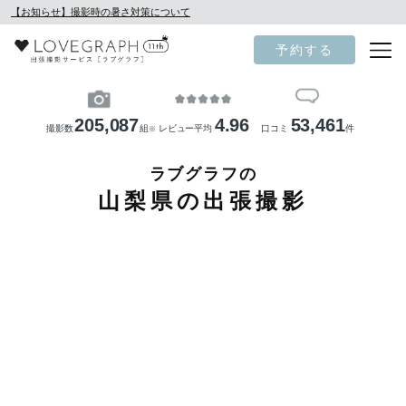
【お知らせ】撮影時の暑さ対策について
予約する
205,087
4.96
53,461
撮影数
組
レビュー平均
口コミ
件
※
ラブグラフの
山梨県の出張撮影