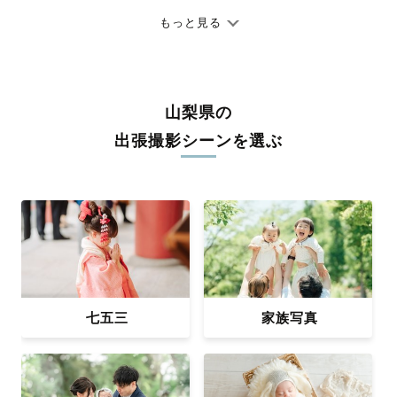
七五三やお宮参りといったお子さまの記念行事も、自然な表情や
ありのままの空気感を大切に、何十年経っても見返したくなるよ
もっと見る
うな写真に仕上げます。
全国一律の安心料金でプロ品質をお届け
料金は全国どこでも一律。わかりやすく安心の価格設定です。オ
山梨県の
リジナルの研修と厳正な審査に合格し、撮影技術やホスピタリテ
出張撮影シーンを選ぶ
ィを身につけたプロのカメラマンが全国47都道府県に在籍してい
ます。創業10年のノウハウを活かし、思い出に残る素敵な撮影体
験をお届けします。
丁寧なレタッチで思い出を美しく仕上げます
撮影後は、独自の編集技術で写真の明るさや色合いを丁寧に調
整。自然な雰囲気を残しつつも、おしゃれで洗練された仕上がり
に。きっと「こんな写真を撮ってほしかった！」と思える一枚に
出会えます。まずは、ラブグラフの
撮影事例
をご覧ください。
七五三
家族写真