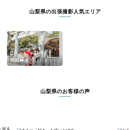
山梨県の出張撮影人気エリア
学生
おひとり
(成人式・卒業式)
武田神社
山梨県のお客様の声
お食い初め
バースデー