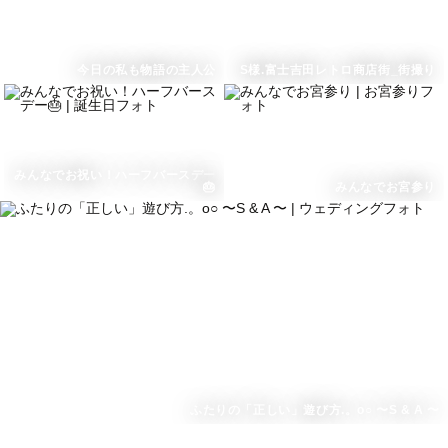
今日の私も物語の主人公
S様.富士吉田レトロ商店街_街撮り
みんなでお祝い！ハーフバースデー
🎂
みんなでお宮参り
ふたりの「正しい」遊び方.。o○ 〜S & A 〜