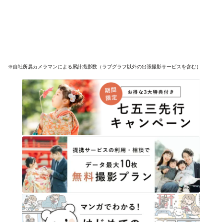
※自社所属カメラマンによる累計撮影数（ラブグラフ以外の出張撮影サービスを含む）