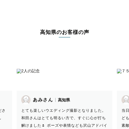
高知県のお客様の声
学生
おひとり
(成人式・卒業式)
お食い初め
バースデー
Nさん
高知県
なりました。
当日初めてお会いしましたが、温かな人柄で子
ぐに心が打ち
ども達も楽しんで撮影することができました♡
も沢山アドバイ
素敵な写真ばかりで、一生の思い出ができまし