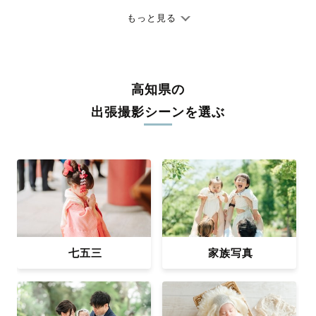
七五三やお宮参りといったお子さまの記念行事も、自然な表情や
ありのままの空気感を大切に、何十年経っても見返したくなるよ
もっと見る
うな写真に仕上げます。
全国一律の安心料金でプロ品質をお届け
料金は全国どこでも一律。わかりやすく安心の価格設定です。オ
高知県の
リジナルの研修と厳正な審査に合格し、撮影技術やホスピタリテ
出張撮影シーンを選ぶ
ィを身につけたプロのカメラマンが全国47都道府県に在籍してい
ます。創業10年のノウハウを活かし、思い出に残る素敵な撮影体
験をお届けします。
丁寧なレタッチで思い出を美しく仕上げます
撮影後は、独自の編集技術で写真の明るさや色合いを丁寧に調
整。自然な雰囲気を残しつつも、おしゃれで洗練された仕上がり
に。きっと「こんな写真を撮ってほしかった！」と思える一枚に
出会えます。まずは、ラブグラフの
撮影事例
をご覧ください。
七五三
家族写真