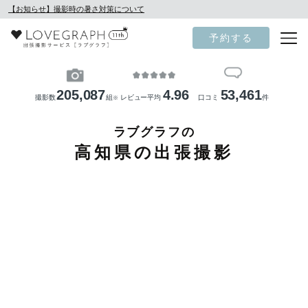
【お知らせ】撮影時の暑さ対策について
予約する
205,087
4.96
53,461
撮影数
組
レビュー平均
口コミ
件
※
ラブグラフの
高知県の出張撮影