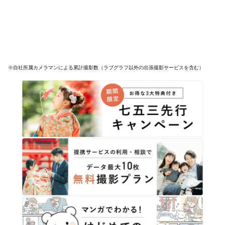
※自社所属カメラマンによる累計撮影数（ラブグラフ以外の出張撮影サービスを含む）