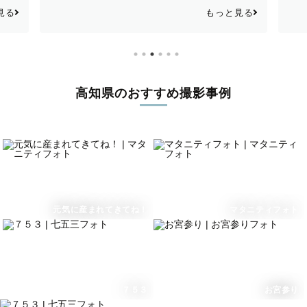
でした！笑 あ
た！
もっと見る
もっと見る
り、嬉しかっ
入園卒園・入学卒業
ペット
で、お願いして
がありましたら
高知県のおすすめ撮影事例
ヒストリ
(法人向け撮影)
元気に産まれてきてね！
マタニティフォト
７５３
お宮参り