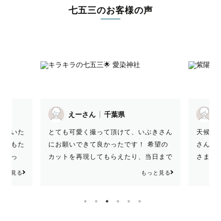
七五三のお客様の声
J
ちかさん
兵庫県
当日は
ぶきさん
天候の悪い中でしたが素敵な写真をたく
付けが
 希望の
さんありがとうございました♡ おかげ
と早め
当日まで
さまで本人もずっとにこにこで撮影でき
急な申
てもらえ
ました☺️
大変助
っと見る
もっと見る
 ありが
まり乗
ころを
写真に仕