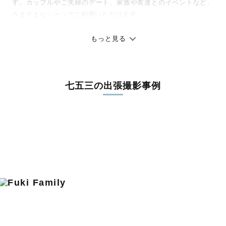
す。カップルやご夫婦のデート、家族や友達とのイベントなど、
さまざまなシーンでご利用いただけます。
七五三やお宮参りといったお子さまの記念行事も、自然な表情や
ありのままの空気感を大切に、何十年経っても見返したくなるよ
もっと見る
うな写真に仕上げます。
全国一律の安心料金でプロ品質をお届け
七五三の出張撮影事例
料金は全国どこでも一律。わかりやすく安心の価格設定です。オ
リジナルの研修と厳正な審査に合格し、撮影技術やホスピタリテ
ィを身につけたプロのカメラマンが全国47都道府県に在籍してい
ます。創業10年のノウハウを活かし、思い出に残る素敵な撮影体
験をお届けします。
丁寧なレタッチで思い出を美しく仕上げます
撮影後は、独自の編集技術で写真の明るさや色合いを丁寧に調
整。自然な雰囲気を残しつつも、おしゃれで洗練された仕上がり
に。きっと「こんな写真を撮ってほしかった！」と思える一枚に
出会えます。まずは、ラブグラフの
撮影事例
をご覧ください。