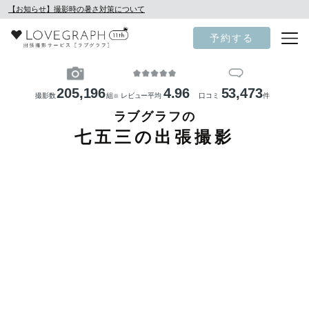
【お知らせ】撮影時の暑さ対策について
予約する
205,196
4.96
53,473
撮影数
組
レビュー平均
口コミ
件
※
ラブグラフの
七五三の出張撮影