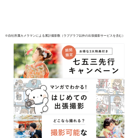
※自社所属カメラマンによる累計撮影数（ラブグラフ以外の出張撮影サービスを含む）