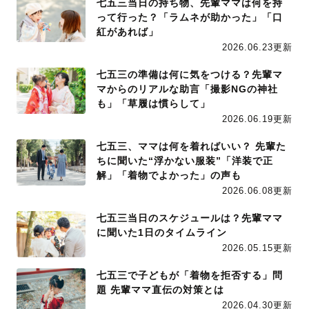
七五三当日の持ち物、先輩ママは何を持
って行った？「ラムネが助かった」「口
紅があれば」
2026.06.23更新
七五三の準備は何に気をつける？先輩マ
マからのリアルな助言「撮影NGの神社
も」「草履は慣らして」
2026.06.19更新
七五三、ママは何を着ればいい？ 先輩た
ちに聞いた“浮かない服装”「洋装で正
解」「着物でよかった」の声も
2026.06.08更新
七五三当日のスケジュールは？先輩ママ
に聞いた1日のタイムライン
2026.05.15更新
七五三で子どもが「着物を拒否する」問
題 先輩ママ直伝の対策とは
2026.04.30更新