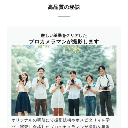
のお子
高品質の秘訣
んだっ
く参加
も気軽
またの
厳しい基準をクリアした
いしま
プロカメラマンが撮影します
オリジナルの研修にて撮影技術やホスピタリィを学
び、審査に合格したプロのカメラマンが撮影を担当。