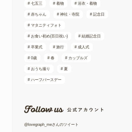
# 七五三
# 着物
# 浴衣・着物
# 赤ちゃん
# 神社・寺院
# 記念日
# マタニティフォト
# お食い初め(百日祝い)
# 結婚記念日
# 卒業式
# 旅行
# 成人式
# 0歳
# 春
# カップルズ
# おうち撮り
# 夏
# ハーフバースデー
@lovegraph_meさんのツイート