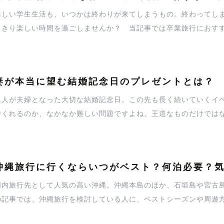
楽しい学生生活も、いつかは終わりが来てしまうもの。終わってし
っきり楽しい時間を過ごしませんか？ 当記事では卒業旅行におす
ます。出会えた喜びを噛み締める、自分たちらしい旅行先を選びまし
妻が本当に望む結婚記念日のプレゼントとは？
二人が夫婦となった大切な結婚記念日。この先も長く続いていくイ
でくれるのか、なかなか難しい問題ですよね。王道なものだけでは
るプレゼントをご提案いたします。妻の喜ぶ顔をイメージしながら、
沖縄旅行に行くならいつがベスト？何泊必要？
国内旅行先として人気の高い沖縄。沖縄本島のほか、石垣島や宮古島
の記事では、沖縄旅行を検討している人に、ベストシーズンや周遊