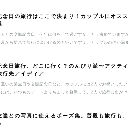
記念日の旅行はここで決まり！カップルにオスス
選
恋人との交際記念日、今年は何をして過ごすか、もう決めています
日常から離れて旅行に出かけるのもいいですよ。カップルの仲が深
ご紹介します。ぜひ参考にしてみてくださいね。
記念日旅行、どこに行く？のんびり派〜アクテ
旅行先アイディア
お互いの誕生日や交際記念日など、カップルには2人でお祝いした
日には、いつものデートよりちょっと贅沢して、2人で旅行に出かけ
日中一緒にいられるのは、とっても幸せですよね。今回は、カップ
集めてみました。
友達との写真に使えるポーズ集。普段も旅行も
う