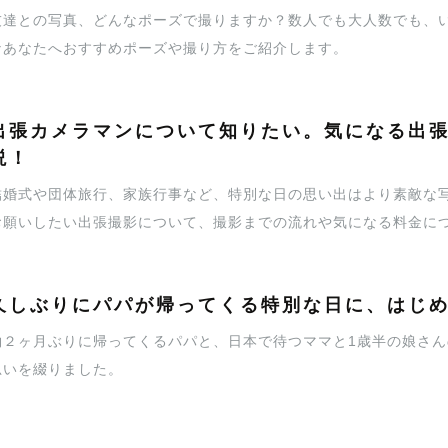
友達との写真、どんなポーズで撮りますか？数人でも大人数でも、
なあなたへおすすめポーズや撮り方をご紹介します。
出張カメラマンについて知りたい。気になる出
説！
結婚式や団体旅行、家族行事など、特別な日の思い出はより素敵な
お願いしたい出張撮影について、撮影までの流れや気になる料金に
久しぶりにパパが帰ってくる特別な日に、はじ
約２ヶ月ぶりに帰ってくるパパと、日本で待つママと1歳半の娘さんの再
思いを綴りました。