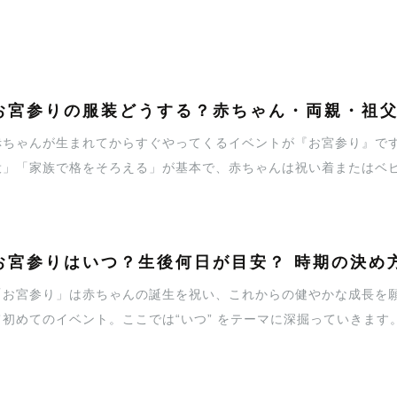
お宮参りの服装どうする？赤ちゃん・両親・祖
赤ちゃんが生まれてからすぐやってくるイベントが『お宮参り』で
役」「家族で格をそろえる」が基本で、赤ちゃんは祝い着またはベ
度が目安とされています。当日はどんな服装をすればよいのか詳し
お宮参りはいつ？生後何日が目安？ 時期の決め
「お宮参り」は赤ちゃんの誕生を祝い、これからの健やかな成長を
て初めてのイベント。ここでは“いつ” をテーマに深掘っていきます