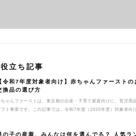
お役立ち記事
【令和7年度対象者向け】赤ちゃんファーストの
交換品の選び方
赤ちゃんファーストは、東京都の出産・子育て家庭向けに、育児用
ギフト事業です。この記事では、令和7年度（2025年度）対象者
例とおすすめを紹介します。迷ったときは、「すぐ使う消耗品」「
の思い出に残る体験ギフト」を組み合わせると、実用性と満足感の
男の子の産着、みんなは何を選んでる？ 人気ラン