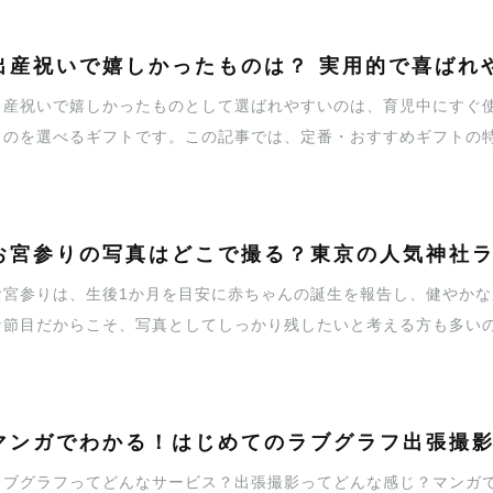
出産祝いで嬉しかったものは？ 実用的で喜ばれ
出産祝いで嬉しかったものとして選ばれやすいのは、育児中にすぐ
ものを選べるギフトです。この記事では、定番・おすすめギフトの
を紹介します。
お宮参りの写真はどこで撮る？東京の人気神社
お宮参りは、生後1か月を目安に赤ちゃんの誕生を報告し、健やか
な節目だからこそ、写真としてしっかり残したいと考える方も多い
こで撮ればいいのか」「写真がきれいに残せる場所はどこか」と悩
はラブグラフの撮影実績をもとに、東京で人気の神社（※一部寺院
ながら紹介します。
マンガでわかる！はじめてのラブグラフ出張撮
ラブグラフってどんなサービス？出張撮影ってどんな感じ？マンガ