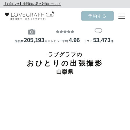
【お知らせ】撮影時の暑さ対策について
予約する
205,193
4.96
53,473
撮影数
組
レビュー平均
口コミ
件
※
ラブグラフの
おひとりの出張撮影
山梨県