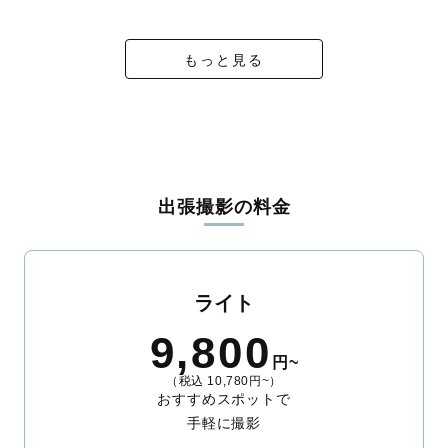
ィを身につけたプロのカメラマンが全国47都道府県に在籍してい
ます。創業10年のノウハウを活かし、思い出に残る素敵な撮影体
験をお届けします。
もっと見る
丁寧なレタッチで思い出を美しく仕上げます
撮影後は、独自の編集技術で写真の明るさや色合いを丁寧に調
整。自然な雰囲気を残しつつも、おしゃれで洗練された仕上がり
に。きっと「こんな写真を撮ってほしかった！」と思える一枚に
出会えます。まずは、ラブグラフの
撮影事例
をご覧ください。
出張撮影の料金
ライト
9,800
円~
（税込 10,780円~）
おすすめスポットで
手軽に撮影