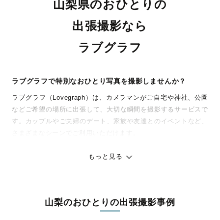
山梨県のおひとりの
出張撮影なら
ラブグラフ
ラブグラフで特別なおひとり写真を撮影しませんか？
ラブグラフ（Lovegraph）は、カメラマンがご自宅や神社、公園
などご希望の場所に出張して、大切な瞬間を撮影するサービスで
す。カップルやご夫婦のデート、家族や友達とのイベントなど、
さまざまなシーンでご利用いただけます。
七五三やお宮参りといったお子さまの記念行事も、自然な表情や
ありのままの空気感を大切に、何十年経っても見返したくなるよ
もっと見る
うな写真に仕上げます。
全国一律の安心料金でプロ品質をお届け
山梨のおひとりの出張撮影事例
料金は全国どこでも一律。わかりやすく安心の価格設定です。オ
リジナルの研修と厳正な審査に合格し、撮影技術やホスピタリテ
わたしの『かけら』を包んで
pocochaイオン広告
pococha
pococha