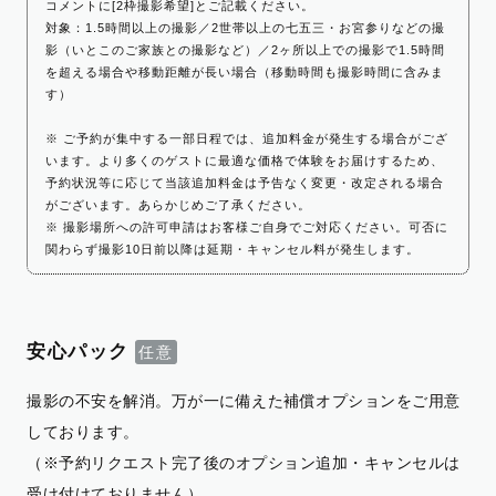
コメントに[2枠撮影希望]とご記載ください。
対象：1.5時間以上の撮影／2世帯以上の七五三・お宮参りなどの撮
影（いとこのご家族との撮影など）／2ヶ所以上での撮影で1.5時間
を超える場合や移動距離が長い場合（移動時間も撮影時間に含みま
す）
※ ご予約が集中する一部日程では、追加料金が発生する場合がござ
います。より多くのゲストに最適な価格で体験をお届けするため、
予約状況等に応じて当該追加料金は予告なく変更・改定される場合
がございます。あらかじめご了承ください。
※ 撮影場所への許可申請はお客様ご自身でご対応ください。可否に
関わらず撮影10日前以降は延期・キャンセル料が発生します。
安心パック
撮影の不安を解消。万が一に備えた補償オプションをご用意
しております。
（※予約リクエスト完了後のオプション追加・キャンセルは
受け付けておりません）