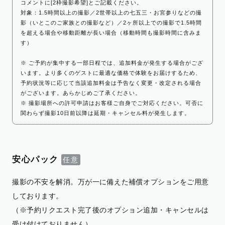
コメントに[2枠撮影希望]とご記載ください。
対象：1.5時間以上の撮影／2世帯以上の七五三・お宮参りなどの撮
影（いとこのご家族との撮影など）／2ヶ所以上での撮影で1.5時間
を超える場合や移動距離が長い場合（移動時間も撮影時間に含みま
す）
※ ご予約が集中する一部日程では、追加料金が発生する場合がござ
います。より多くのゲストに最適な価格で体験をお届けするため、
予約状況等に応じて当該追加料金は予告なく変更・改定される場合
がございます。あらかじめご了承ください。
※ 撮影場所への許可申請はお客様ご自身でご対応ください。可否に
関わらず撮影10日前以降は延期・キャンセル料が発生します。
安心パック
撮影の不安を解消。万が一に備えた補償オプションをご用意
しております。
（※予約リクエスト完了後のオプション追加・キャンセルは
受け付けておりません）