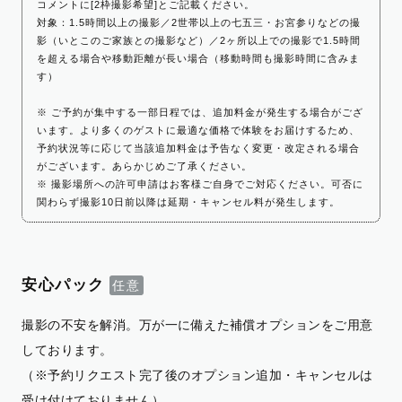
コメントに[2枠撮影希望]とご記載ください。
対象：1.5時間以上の撮影／2世帯以上の七五三・お宮参りなどの撮
影（いとこのご家族との撮影など）／2ヶ所以上での撮影で1.5時間
を超える場合や移動距離が長い場合（移動時間も撮影時間に含みま
す）
※ ご予約が集中する一部日程では、追加料金が発生する場合がござ
います。より多くのゲストに最適な価格で体験をお届けするため、
予約状況等に応じて当該追加料金は予告なく変更・改定される場合
がございます。あらかじめご了承ください。
※ 撮影場所への許可申請はお客様ご自身でご対応ください。可否に
関わらず撮影10日前以降は延期・キャンセル料が発生します。
安心パック
撮影の不安を解消。万が一に備えた補償オプションをご用意
しております。
（※予約リクエスト完了後のオプション追加・キャンセルは
受け付けておりません）