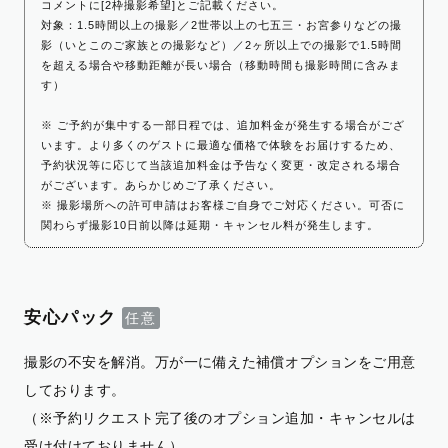
コメントに[2枠撮影希望]とご記載ください。
対象：1.5時間以上の撮影／2世帯以上の七五三・お宮参りなどの撮
影（いとこのご家族との撮影など）／2ヶ所以上での撮影で1.5時間
を超える場合や移動距離が長い場合（移動時間も撮影時間に含みま
す）
※ ご予約が集中する一部日程では、追加料金が発生する場合がござ
います。より多くのゲストに最適な価格で体験をお届けするため、
予約状況等に応じて当該追加料金は予告なく変更・改定される場合
がございます。あらかじめご了承ください。
※ 撮影場所への許可申請はお客様ご自身でご対応ください。可否に
関わらず撮影10日前以降は延期・キャンセル料が発生します。
安心パック
撮影の不安を解消。万が一に備えた補償オプションをご用意
しております。
（※予約リクエスト完了後のオプション追加・キャンセルは
受け付けておりません）