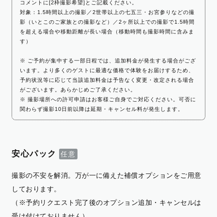
コメントに[2枠撮影希望]とご記載ください。
対象：1.5時間以上の撮影／2世帯以上の七五三・お宮参りなどの撮
影（いとこのご家族との撮影など）／2ヶ所以上での撮影で1.5時間
を超える場合や移動距離が長い場合（移動時間も撮影時間に含みま
す）
※ ご予約が集中する一部日程では、追加料金が発生する場合がござ
います。より多くのゲストに最適な価格で体験をお届けするため、
予約状況等に応じて当該追加料金は予告なく変更・改定される場合
がございます。あらかじめご了承ください。
※ 撮影場所への許可申請はお客様ご自身でご対応ください。可否に
関わらず撮影10日前以降は延期・キャンセル料が発生します。
安心パック
撮影の不安を解消。万が一に備えた補償オプションをご用意
しております。
（※予約リクエスト完了後のオプション追加・キャンセルは
受け付けておりません）