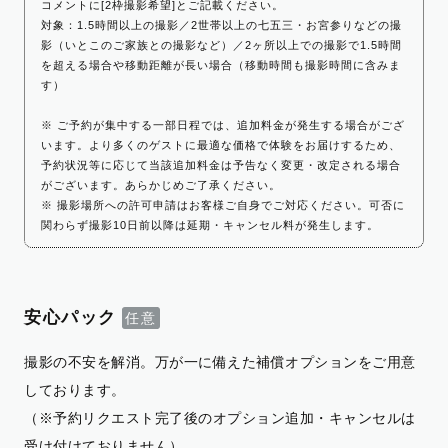
コメントに[2枠撮影希望]とご記載ください。
対象：1.5時間以上の撮影／2世帯以上の七五三・お宮参りなどの撮
影（いとこのご家族との撮影など）／2ヶ所以上での撮影で1.5時間
を超える場合や移動距離が長い場合（移動時間も撮影時間に含みま
す）
※ ご予約が集中する一部日程では、追加料金が発生する場合がござ
います。より多くのゲストに最適な価格で体験をお届けするため、
予約状況等に応じて当該追加料金は予告なく変更・改定される場合
がございます。あらかじめご了承ください。
※ 撮影場所への許可申請はお客様ご自身でご対応ください。可否に
関わらず撮影10日前以降は延期・キャンセル料が発生します。
安心パック
撮影の不安を解消。万が一に備えた補償オプションをご用意
しております。
（※予約リクエスト完了後のオプション追加・キャンセルは
受け付けておりません）