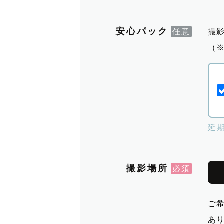
安心パック
撮
（
延
撮影場所
ご
あ