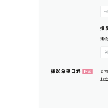
撮
建
撮影希望日程
直
お