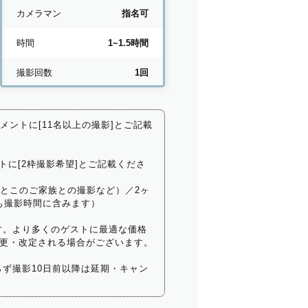
カメラマン
指名可
時間
1~1.5時間
撮影回数
1回
コメントに[11名以上の撮影]とご記載
トに[2枠撮影希望]とご記載くださ
いとこのご家族との撮影など）／2ヶ
も撮影時間に含みます）
す。より多くのゲストに最適な価格
更・改定される場合がございます。
ず撮影10日前以降は延期・キャン