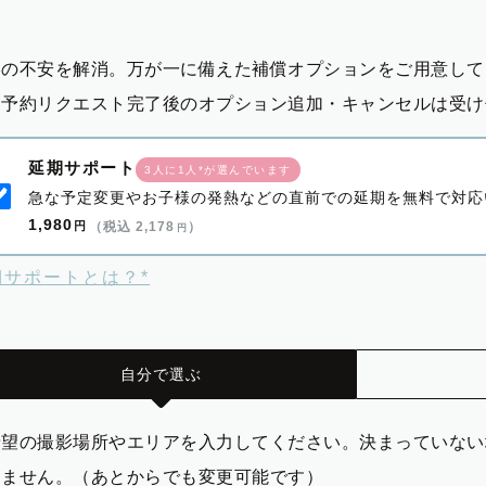
影の不安を解消。万が一に備えた補償オプションをご用意して
※予約リクエスト完了後のオプション追加・キャンセルは受け
延期サポート
3人に1人*が選んでいます
急な予定変更やお子様の発熱などの直前での延期を無料で対応
1,980
円
（税込 2,178
）
円
期サポートとは？*
自分で選ぶ
希望の撮影場所やエリアを入力してください。決まっていない
りません。（あとからでも変更可能です）