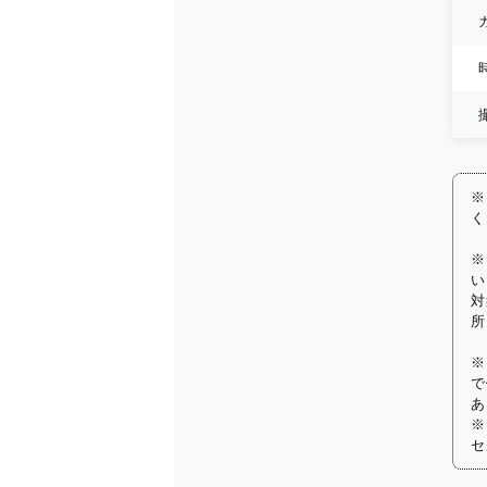
※
く
※
い
対
所
※
で
あ
※
セ