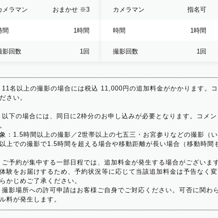
カメラマン
おまかせ
※3
カメラマン
指名可
時間
1時間
時間
1時間
撮影回数
1回
撮影回数
1回
 11名以上の撮影の場合には税込 11,000円の追加料金がかかります。
ださい。
 以下の場合には、同日に2枠分のお申し込みが必要となります。コメン
。
象：1.5時間以上の撮影／2世帯以上の七五三・お宮参りなどの撮影（
以上での撮影で1.5時間を超える場合や移動距離が長い場合（移動時間
 ご予約が集中する一部日程では、追加料金が発生する場合がございま
体験をお届けするため、予約状況等に応じて当該追加料金は予告なく変
らかじめご了承ください。
 撮影場所への許可申請はお客様ご自身でご対応ください。可否に関わら
ル料が発生します。