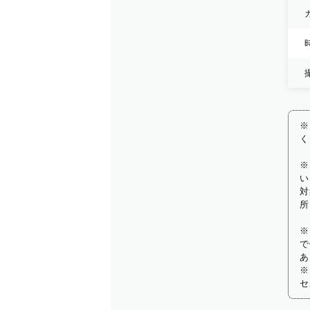
※
く
※
い
対
所
※
で
あ
※
セ