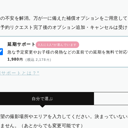
影の不安を解消。万が一に備えた補償オプションをご用意して
※予約リクエスト完了後のオプション追加・キャンセルは受け
延期サポート
3人に1人*が選んでいます
急な予定変更やお子様の発熱などの直前での延期を無料で対応
1,980
円
（税込 2,178
）
円
期サポートとは？*
自分で選ぶ
希望の撮影場所やエリアを入力してください。決まっていない
りません。（あとからでも変更可能です）