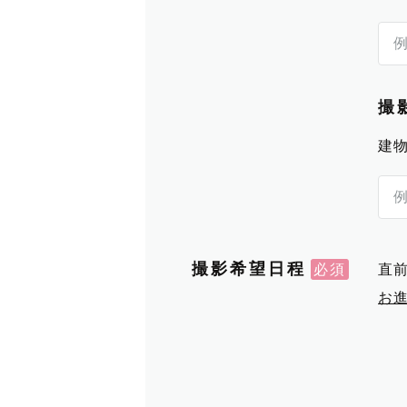
撮
建
撮影希望日程
直
お