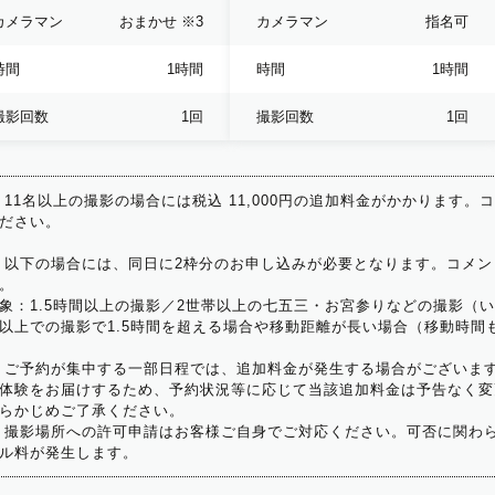
カメラマン
おまかせ
※3
カメラマン
指名可
時間
1時間
時間
1時間
撮影回数
1回
撮影回数
1回
 11名以上の撮影の場合には税込 11,000円の追加料金がかかります。
ださい。
 以下の場合には、同日に2枠分のお申し込みが必要となります。コメン
。
象：1.5時間以上の撮影／2世帯以上の七五三・お宮参りなどの撮影（
以上での撮影で1.5時間を超える場合や移動距離が長い場合（移動時間
 ご予約が集中する一部日程では、追加料金が発生する場合がございま
体験をお届けするため、予約状況等に応じて当該追加料金は予告なく変
らかじめご了承ください。
 撮影場所への許可申請はお客様ご自身でご対応ください。可否に関わら
ル料が発生します。