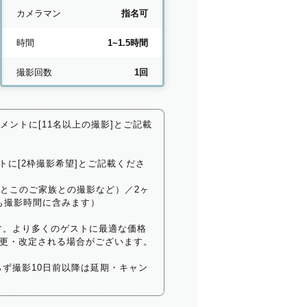
カメラマン
指名可
時間
1~1.5時間
撮影回数
1回
コメントに[11名以上の撮影]とご記載
トに[2枠撮影希望]とご記載くださ
いとこのご家族との撮影など）／2ヶ
も撮影時間に含みます）
す。より多くのゲストに最適な価格
更・改定される場合がございます。
ず撮影10日前以降は延期・キャン