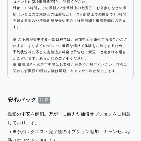
コメントに[2枠撮影希望]とご記載ください。
対象：1.5時間以上の撮影／2世帯以上の七五三・お宮参りなどの撮
影（いとこのご家族との撮影など）／2ヶ所以上での撮影で1.5時間
を超える場合や移動距離が長い場合（移動時間も撮影時間に含みま
す）
※ ご予約が集中する一部日程では、追加料金が発生する場合がござ
います。より多くのゲストに最適な価格で体験をお届けするため、
予約状況等に応じて当該追加料金は予告なく変更・改定される場合
がございます。あらかじめご了承ください。
※ 撮影場所への許可申請はお客様ご自身でご対応ください。可否に
関わらず撮影10日前以降は延期・キャンセル料が発生します。
安心パック
撮影の不安を解消。万が一に備えた補償オプションをご用意
しております。
（※予約リクエスト完了後のオプション追加・キャンセルは
受け付けておりません）