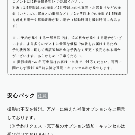
コメントに[2枠撮影希望]とご記載ください。
対象：1.5時間以上の撮影／2世帯以上の七五三・お宮参りなどの撮
影（いとこのご家族との撮影など）／2ヶ所以上での撮影で1.5時間
を超える場合や移動距離が長い場合（移動時間も撮影時間に含みま
す）
※ ご予約が集中する一部日程では、追加料金が発生する場合がござ
います。より多くのゲストに最適な価格で体験をお届けするため、
予約状況等に応じて当該追加料金は予告なく変更・改定される場合
がございます。あらかじめご了承ください。
※ 撮影場所への許可申請はお客様ご自身でご対応ください。可否に
関わらず撮影10日前以降は延期・キャンセル料が発生します。
安心パック
撮影の不安を解消。万が一に備えた補償オプションをご用意
しております。
（※予約リクエスト完了後のオプション追加・キャンセルは
受け付けておりません）