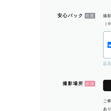
安心パック
撮
（
延
撮影場所
ご
あ