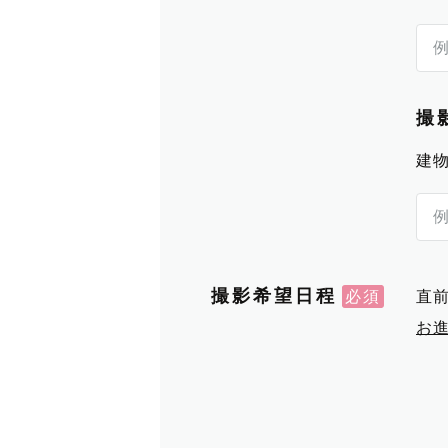
撮
建
撮影希望日程
直
お