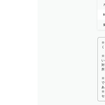
※
く
※
い
対
所
※
で
あ
※
セ