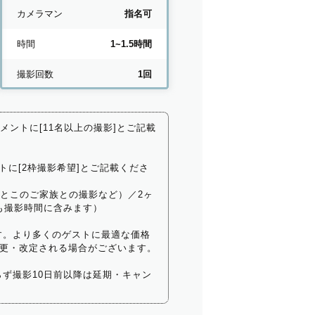
カメラマン
指名可
時間
1~1.5時間
撮影回数
1回
コメントに[11名以上の撮影]とご記載
トに[2枠撮影希望]とご記載くださ
いとこのご家族との撮影など）／2ヶ
も撮影時間に含みます）
す。より多くのゲストに最適な価格
更・改定される場合がございます。
ず撮影10日前以降は延期・キャン