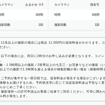
カメラマン
おまかせ
※3
カメラマン
指名可
時間
1時間
時間
1時間
撮影回数
1回
撮影回数
1回
 11名以上の撮影の場合には税込 11,000円の追加料金がかかります。
ださい。
 以下の場合には、同日に2枠分のお申し込みが必要となります。コメン
。
象：1.5時間以上の撮影／2世帯以上の七五三・お宮参りなどの撮影（
以上での撮影で1.5時間を超える場合や移動距離が長い場合（移動時間
 ご予約が集中する一部日程では、追加料金が発生する場合がございま
体験をお届けするため、予約状況等に応じて当該追加料金は予告なく変
らかじめご了承ください。
 撮影場所への許可申請はお客様ご自身でご対応ください。可否に関わら
ル料が発生します。