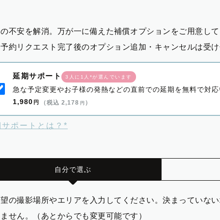
影の不安を解消。万が一に備えた補償オプションをご用意して
※予約リクエスト完了後のオプション追加・キャンセルは受け
延期サポート
3人に1人*が選んでいます
急な予定変更やお子様の発熱などの直前での延期を無料で対応
1,980
円
（税込 2,178
）
円
期サポートとは？*
自分で選ぶ
希望の撮影場所やエリアを入力してください。決まっていない
りません。（あとからでも変更可能です）