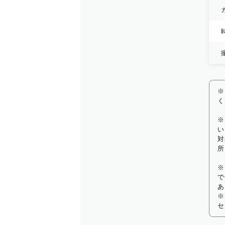
※
く
※
い
対
所
※
で
あ
※
セ