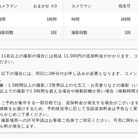
カメラマン
おまかせ
※3
カメラマン
指名可
時間
1時間
時間
1時間
撮影回数
1回
撮影回数
1回
 11名以上の撮影の場合には税込 11,000円の追加料金がかかります。
ださい。
 以下の場合には、同日に2枠分のお申し込みが必要となります。コメン
。
象：1.5時間以上の撮影／2世帯以上の七五三・お宮参りなどの撮影（
以上での撮影で1.5時間を超える場合や移動距離が長い場合（移動時間
 ご予約が集中する一部日程では、追加料金が発生する場合がございま
体験をお届けするため、予約状況等に応じて当該追加料金は予告なく変
らかじめご了承ください。
 撮影場所への許可申請はお客様ご自身でご対応ください。可否に関わら
ル料が発生します。