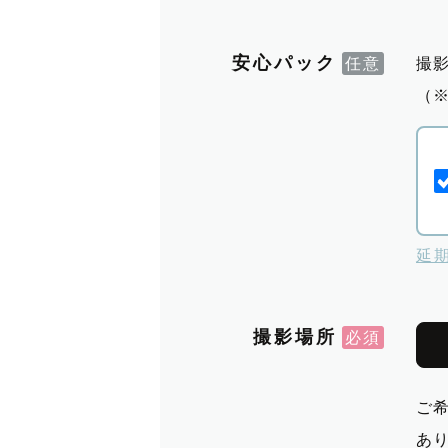
安心パック
撮
（
延
撮影場所
ご
あ