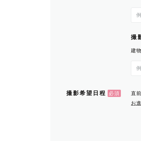
撮
建
撮影希望日程
直
お