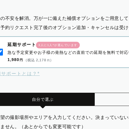
影の不安を解消。万が一に備えた補償オプションをご用意して
※予約リクエスト完了後のオプション追加・キャンセルは受け
延期サポート
3人に1人*が選んでいます
急な予定変更やお子様の発熱などの直前での延期を無料で対応
1,980
円
（税込 2,178
）
円
期サポートとは？*
自分で選ぶ
希望の撮影場所やエリアを入力してください。決まっていない
りません。（あとからでも変更可能です）