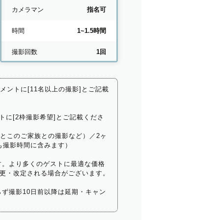
カメラマン
指名可
時間
1~1.5時間
撮影回数
1回
コメントに[11名以上の撮影]とご記載
トに[2枠撮影希望]とご記載くださ
いとこのご家族との撮影など）／2ヶ
も撮影時間に含みます）
す。より多くのゲストに最適な価格
更・改定される場合がございます。
ず撮影10日前以降は延期・キャン