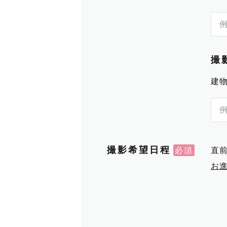
撮
建
撮影希望日程
直
お