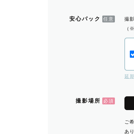
安心パック
撮
（
延
撮影場所
ご
あ