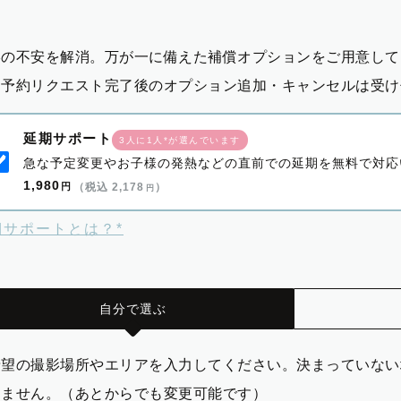
影の不安を解消。万が一に備えた補償オプションをご用意して
※予約リクエスト完了後のオプション追加・キャンセルは受け
延期サポート
3人に1人*が選んでいます
急な予定変更やお子様の発熱などの直前での延期を無料で対応
1,980
円
（税込 2,178
）
円
期サポートとは？*
自分で選ぶ
希望の撮影場所やエリアを入力してください。決まっていない
りません。（あとからでも変更可能です）