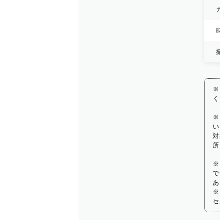
※
く
※
い
対
所
※
で
あ
※
セ