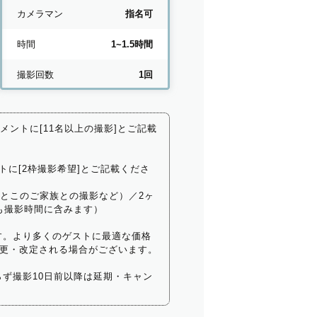
カメラマン
指名可
時間
1~1.5時間
撮影回数
1回
コメントに[11名以上の撮影]とご記載
トに[2枠撮影希望]とご記載くださ
いとこのご家族との撮影など）／2ヶ
も撮影時間に含みます）
す。より多くのゲストに最適な価格
更・改定される場合がございます。
ず撮影10日前以降は延期・キャン