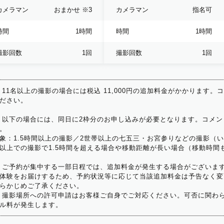
カメラマン
おまかせ
※3
カメラマン
指名可
時間
1時間
時間
1時間
撮影回数
1回
撮影回数
1回
 11名以上の撮影の場合には税込 11,000円の追加料金がかかります。
ださい。
 以下の場合には、同日に2枠分のお申し込みが必要となります。コメン
。
象：1.5時間以上の撮影／2世帯以上の七五三・お宮参りなどの撮影（
以上での撮影で1.5時間を超える場合や移動距離が長い場合（移動時間
 ご予約が集中する一部日程では、追加料金が発生する場合がございま
体験をお届けするため、予約状況等に応じて当該追加料金は予告なく変
らかじめご了承ください。
 撮影場所への許可申請はお客様ご自身でご対応ください。可否に関わら
ル料が発生します。