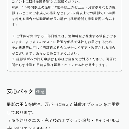
コメントに[2枠撮影希望]とご記載ください。
対象：1.5時間以上の撮影／2世帯以上の七五三・お宮参りなどの撮
影（いとこのご家族との撮影など）／2ヶ所以上での撮影で1.5時間
を超える場合や移動距離が長い場合（移動時間も撮影時間に含みま
す）
※ ご予約が集中する一部日程では、追加料金が発生する場合がござ
います。より多くのゲストに最適な価格で体験をお届けするため、
予約状況等に応じて当該追加料金は予告なく変更・改定される場合
がございます。あらかじめご了承ください。
※ 撮影場所への許可申請はお客様ご自身でご対応ください。可否に
関わらず撮影10日前以降は延期・キャンセル料が発生します。
安心パック
撮影の不安を解消。万が一に備えた補償オプションをご用意
しております。
（※予約リクエスト完了後のオプション追加・キャンセルは
受け付けておりません）