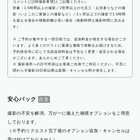
コメントに[2枠撮影希望]とご記載ください。
対象：1.5時間以上の撮影／2世帯以上の七五三・お宮参りなどの撮
影（いとこのご家族との撮影など）／2ヶ所以上での撮影で1.5時間
を超える場合や移動距離が長い場合（移動時間も撮影時間に含みま
す）
※ ご予約が集中する一部日程では、追加料金が発生する場合がござ
います。より多くのゲストに最適な価格で体験をお届けするため、
予約状況等に応じて当該追加料金は予告なく変更・改定される場合
がございます。あらかじめご了承ください。
※ 撮影場所への許可申請はお客様ご自身でご対応ください。可否に
関わらず撮影10日前以降は延期・キャンセル料が発生します。
安心パック
撮影の不安を解消。万が一に備えた補償オプションをご用意
しております。
（※予約リクエスト完了後のオプション追加・キャンセルは
受け付けておりません）