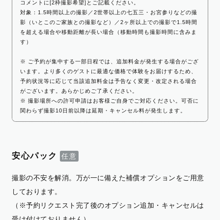
コメントに[2枠撮影希望]とご記載ください。
対象：1.5時間以上の撮影／2世帯以上の七五三・お宮参りなどの撮
影（いとこのご家族との撮影など）／2ヶ所以上での撮影で1.5時間
を超える場合や移動距離が長い場合（移動時間も撮影時間に含みま
す）
※ ご予約が集中する一部日程では、追加料金が発生する場合がござ
います。より多くのゲストに最適な価格で体験をお届けするため、
予約状況等に応じて当該追加料金は予告なく変更・改定される場合
がございます。あらかじめご了承ください。
※ 撮影場所への許可申請はお客様ご自身でご対応ください。可否に
関わらず撮影10日前以降は延期・キャンセル料が発生します。
安心パック
撮影の不安を解消。万が一に備えた補償オプションをご用意
しております。
（※予約リクエスト完了後のオプション追加・キャンセルは
受け付けておりません）