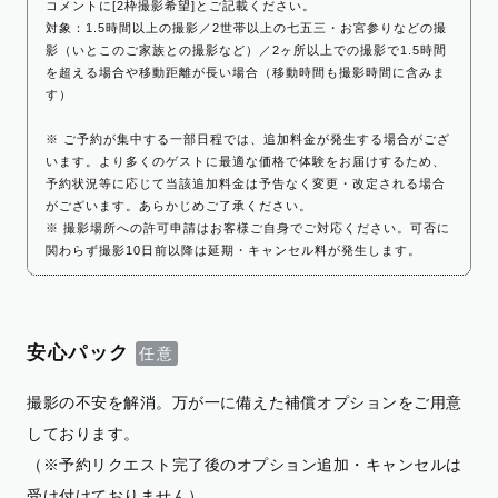
コメントに[2枠撮影希望]とご記載ください。
対象：1.5時間以上の撮影／2世帯以上の七五三・お宮参りなどの撮
影（いとこのご家族との撮影など）／2ヶ所以上での撮影で1.5時間
を超える場合や移動距離が長い場合（移動時間も撮影時間に含みま
す）
※ ご予約が集中する一部日程では、追加料金が発生する場合がござ
います。より多くのゲストに最適な価格で体験をお届けするため、
予約状況等に応じて当該追加料金は予告なく変更・改定される場合
がございます。あらかじめご了承ください。
※ 撮影場所への許可申請はお客様ご自身でご対応ください。可否に
関わらず撮影10日前以降は延期・キャンセル料が発生します。
安心パック
撮影の不安を解消。万が一に備えた補償オプションをご用意
しております。
（※予約リクエスト完了後のオプション追加・キャンセルは
受け付けておりません）