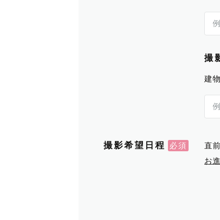
撮
建
撮影希望日程
直
お