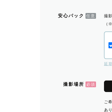
安心パック
撮
（
延
撮影場所
ご
あ