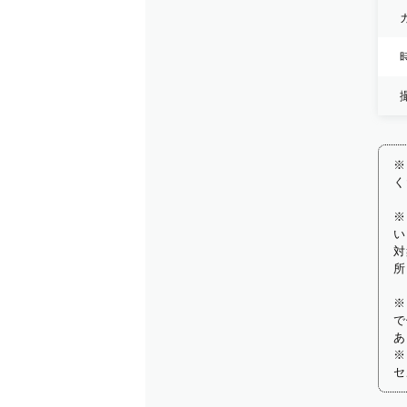
※
く
※
い
対
所
※
で
あ
※
セ