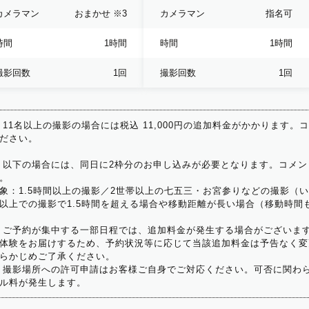
カメラマン
おまかせ
※3
カメラマン
指名可
時間
1時間
時間
1時間
撮影回数
1回
撮影回数
1回
 11名以上の撮影の場合には税込 11,000円の追加料金がかかります。
ださい。
 以下の場合には、同日に2枠分のお申し込みが必要となります。コメン
。
象：1.5時間以上の撮影／2世帯以上の七五三・お宮参りなどの撮影（
以上での撮影で1.5時間を超える場合や移動距離が長い場合（移動時間
 ご予約が集中する一部日程では、追加料金が発生する場合がございま
体験をお届けするため、予約状況等に応じて当該追加料金は予告なく変
らかじめご了承ください。
 撮影場所への許可申請はお客様ご自身でご対応ください。可否に関わら
ル料が発生します。