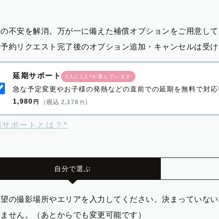
影の不安を解消。万が一に備えた補償オプションをご用意して
※予約リクエスト完了後のオプション追加・キャンセルは受け
延期サポート
3人に1人*が選んでいます
急な予定変更やお子様の発熱などの直前での延期を無料で対応
1,980
円
（税込 2,178
）
円
期サポートとは？*
自分で選ぶ
希望の撮影場所やエリアを入力してください。決まっていない
りません。（あとからでも変更可能です）