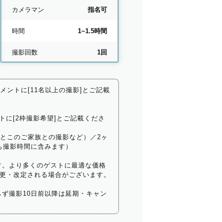
カメラマン
指名可
時間
1~1.5時間
撮影回数
1回
コメントに[11名以上の撮影]とご記載
トに[2枠撮影希望]とご記載くださ
いとこのご家族との撮影など）／2ヶ
も撮影時間に含みます）
す。より多くのゲストに最適な価格
更・改定される場合がございます。
ず撮影10日前以降は延期・キャン