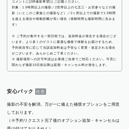
コメントに[2枠撮影希望]とご記載ください。
対象：1.5時間以上の撮影／2世帯以上の七五三・お宮参りなどの撮
影（いとこのご家族との撮影など）／2ヶ所以上での撮影で1.5時間
を超える場合や移動距離が長い場合（移動時間も撮影時間に含みま
す）
※ ご予約が集中する一部日程では、追加料金が発生する場合がござ
います。より多くのゲストに最適な価格で体験をお届けするため、
予約状況等に応じて当該追加料金は予告なく変更・改定される場合
がございます。あらかじめご了承ください。
※ 撮影場所への許可申請はお客様ご自身でご対応ください。可否に
関わらず撮影10日前以降は延期・キャンセル料が発生します。
安心パック
撮影の不安を解消。万が一に備えた補償オプションをご用意
しております。
（※予約リクエスト完了後のオプション追加・キャンセルは
受け付けておりません）