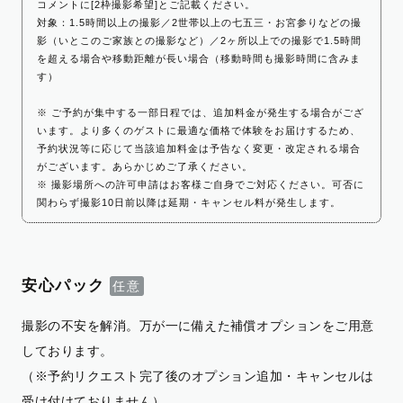
コメントに[2枠撮影希望]とご記載ください。
対象：1.5時間以上の撮影／2世帯以上の七五三・お宮参りなどの撮
影（いとこのご家族との撮影など）／2ヶ所以上での撮影で1.5時間
を超える場合や移動距離が長い場合（移動時間も撮影時間に含みま
す）
※ ご予約が集中する一部日程では、追加料金が発生する場合がござ
います。より多くのゲストに最適な価格で体験をお届けするため、
予約状況等に応じて当該追加料金は予告なく変更・改定される場合
がございます。あらかじめご了承ください。
※ 撮影場所への許可申請はお客様ご自身でご対応ください。可否に
関わらず撮影10日前以降は延期・キャンセル料が発生します。
安心パック
撮影の不安を解消。万が一に備えた補償オプションをご用意
しております。
（※予約リクエスト完了後のオプション追加・キャンセルは
受け付けておりません）