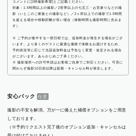
コメントに[2枠撮影希望]とご記載ください。
対象：1.5時間以上の撮影／2世帯以上の七五三・お宮参りなどの撮
影（いとこのご家族との撮影など）／2ヶ所以上での撮影で1.5時間
を超える場合や移動距離が長い場合（移動時間も撮影時間に含みま
す）
※ ご予約が集中する一部日程では、追加料金が発生する場合がござ
います。より多くのゲストに最適な価格で体験をお届けするため、
予約状況等に応じて当該追加料金は予告なく変更・改定される場合
がございます。あらかじめご了承ください。
※ 撮影場所への許可申請はお客様ご自身でご対応ください。可否に
関わらず撮影10日前以降は延期・キャンセル料が発生します。
安心パック
撮影の不安を解消。万が一に備えた補償オプションをご用意
しております。
（※予約リクエスト完了後のオプション追加・キャンセルは
受け付けておりません）