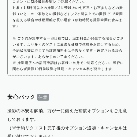
コメントに[2枠撮影希望]とご記載ください。
対象：1.5時間以上の撮影／2世帯以上の七五三・お宮参りなどの撮
影（いとこのご家族との撮影など）／2ヶ所以上での撮影で1.5時間
を超える場合や移動距離が長い場合（移動時間も撮影時間に含みま
す）
※ ご予約が集中する一部日程では、追加料金が発生する場合がござ
います。より多くのゲストに最適な価格で体験をお届けするため、
予約状況等に応じて当該追加料金は予告なく変更・改定される場合
がございます。あらかじめご了承ください。
※ 撮影場所への許可申請はお客様ご自身でご対応ください。可否に
関わらず撮影10日前以降は延期・キャンセル料が発生します。
安心パック
撮影の不安を解消。万が一に備えた補償オプションをご用意
しております。
（※予約リクエスト完了後のオプション追加・キャンセルは
受け付けておりません）