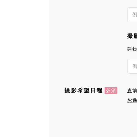
撮
建
撮影希望日程
直
お