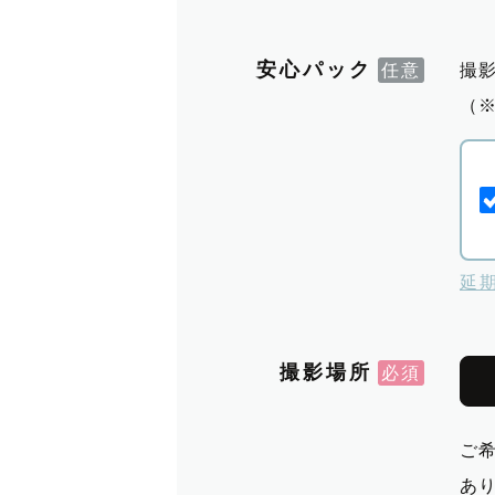
安心パック
撮
（
延
撮影場所
ご
あ