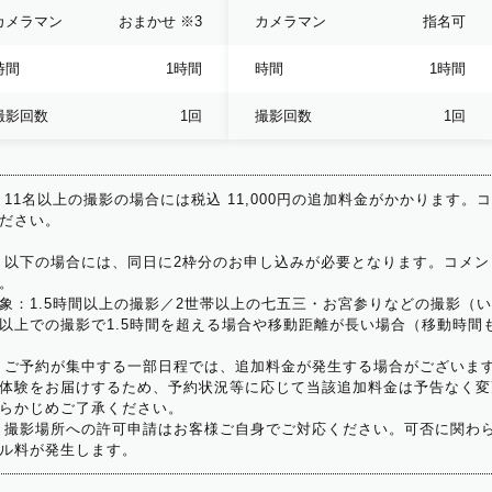
カメラマン
おまかせ
※3
カメラマン
指名可
時間
1時間
時間
1時間
撮影回数
1回
撮影回数
1回
 11名以上の撮影の場合には税込 11,000円の追加料金がかかります。
ださい。
 以下の場合には、同日に2枠分のお申し込みが必要となります。コメン
。
象：1.5時間以上の撮影／2世帯以上の七五三・お宮参りなどの撮影（
以上での撮影で1.5時間を超える場合や移動距離が長い場合（移動時間
 ご予約が集中する一部日程では、追加料金が発生する場合がございま
体験をお届けするため、予約状況等に応じて当該追加料金は予告なく変
らかじめご了承ください。
 撮影場所への許可申請はお客様ご自身でご対応ください。可否に関わら
ル料が発生します。