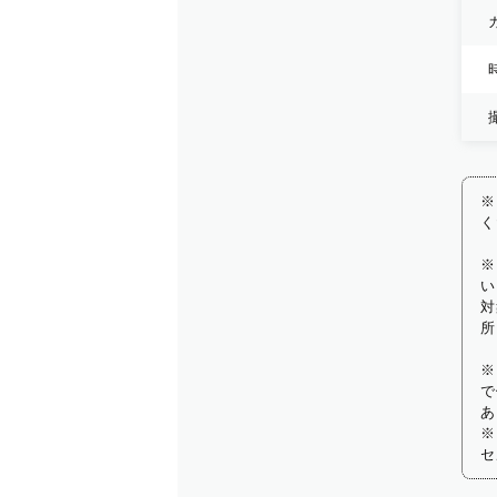
※
く
※
い
対
所
※
で
あ
※
セ