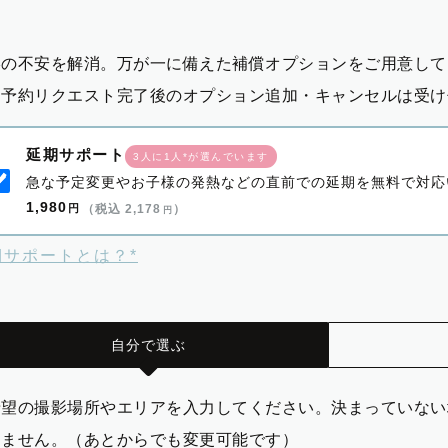
影の不安を解消。万が一に備えた補償オプションをご用意して
※予約リクエスト完了後のオプション追加・キャンセルは受け
延期サポート
3人に1人*が選んでいます
急な予定変更やお子様の発熱などの直前での延期を無料で対応
1,980
円
（税込 2,178
）
円
期サポートとは？*
自分で選ぶ
希望の撮影場所やエリアを入力してください。決まっていない
りません。（あとからでも変更可能です）