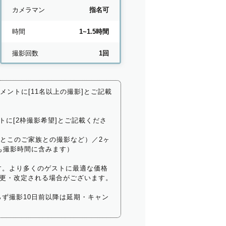
カメラマン
指名可
時間
1~1.5時間
撮影回数
1回
コメントに[11名以上の撮影]とご記載
トに[2枠撮影希望]とご記載くださ
いとこのご家族との撮影など）／2ヶ
も撮影時間に含みます）
す。より多くのゲストに最適な価格
更・改定される場合がございます。
ず撮影10日前以降は延期・キャン