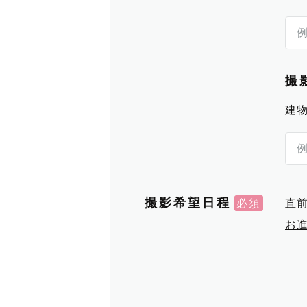
撮
建
撮影希望日程
直
お