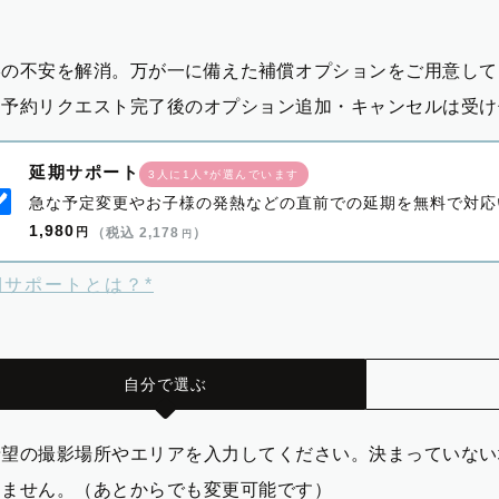
影の不安を解消。万が一に備えた補償オプションをご用意して
※予約リクエスト完了後のオプション追加・キャンセルは受け
延期サポート
3人に1人*が選んでいます
急な予定変更やお子様の発熱などの直前での延期を無料で対応
1,980
円
（税込 2,178
）
円
期サポートとは？*
自分で選ぶ
希望の撮影場所やエリアを入力してください。決まっていない
りません。（あとからでも変更可能です）