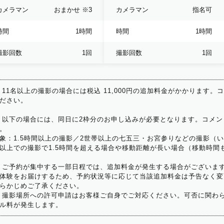
カメラマン
おまかせ
※3
カメラマン
指名可
時間
1時間
時間
1時間
撮影回数
1回
撮影回数
1回
 11名以上の撮影の場合には税込 11,000円の追加料金がかかります。
ださい。
 以下の場合には、同日に2枠分のお申し込みが必要となります。コメン
。
象：1.5時間以上の撮影／2世帯以上の七五三・お宮参りなどの撮影（
以上での撮影で1.5時間を超える場合や移動距離が長い場合（移動時間
 ご予約が集中する一部日程では、追加料金が発生する場合がございま
体験をお届けするため、予約状況等に応じて当該追加料金は予告なく変
らかじめご了承ください。
 撮影場所への許可申請はお客様ご自身でご対応ください。可否に関わら
ル料が発生します。