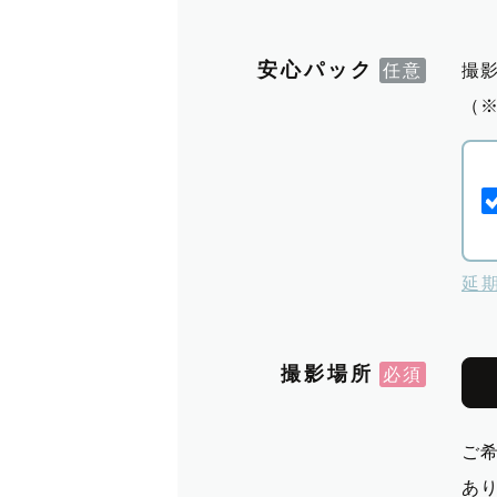
安心パック
撮
（
延
撮影場所
ご
あ