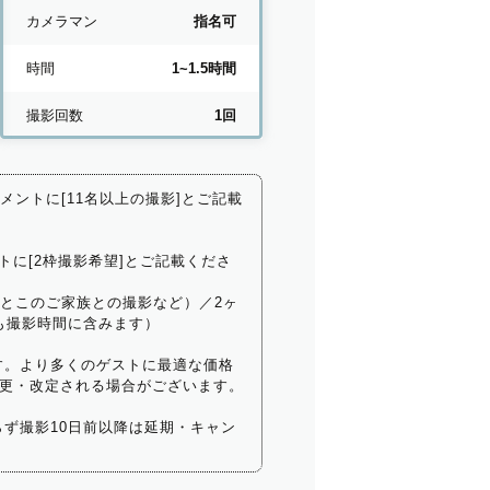
カメラマン
指名可
時間
1~1.5時間
撮影回数
1回
コメントに[11名以上の撮影]とご記載
トに[2枠撮影希望]とご記載くださ
いとこのご家族との撮影など）／2ヶ
も撮影時間に含みます）
す。より多くのゲストに最適な価格
更・改定される場合がございます。
ず撮影10日前以降は延期・キャン