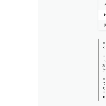
※
く
※
い
対
所
※
で
あ
※
セ