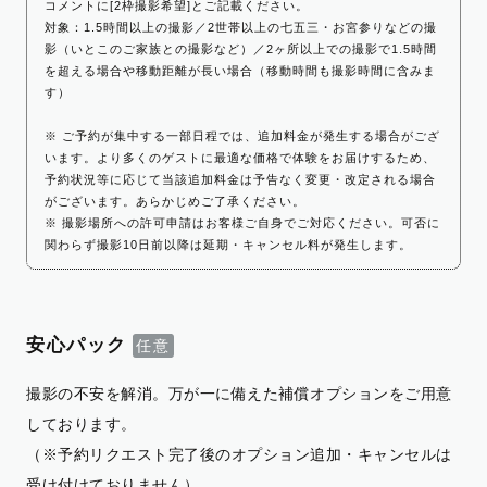
コメントに[2枠撮影希望]とご記載ください。
対象：1.5時間以上の撮影／2世帯以上の七五三・お宮参りなどの撮
影（いとこのご家族との撮影など）／2ヶ所以上での撮影で1.5時間
を超える場合や移動距離が長い場合（移動時間も撮影時間に含みま
す）
※ ご予約が集中する一部日程では、追加料金が発生する場合がござ
います。より多くのゲストに最適な価格で体験をお届けするため、
予約状況等に応じて当該追加料金は予告なく変更・改定される場合
がございます。あらかじめご了承ください。
※ 撮影場所への許可申請はお客様ご自身でご対応ください。可否に
関わらず撮影10日前以降は延期・キャンセル料が発生します。
安心パック
撮影の不安を解消。万が一に備えた補償オプションをご用意
しております。
（※予約リクエスト完了後のオプション追加・キャンセルは
受け付けておりません）