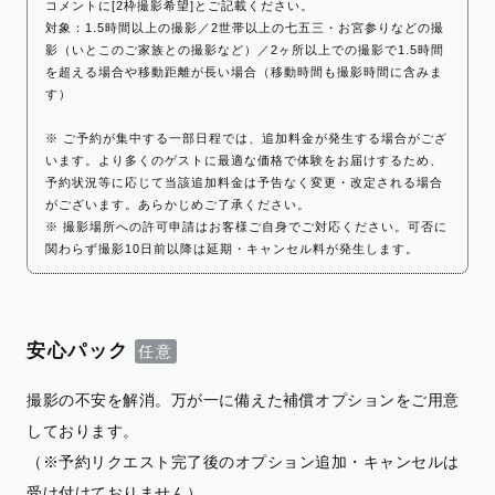
コメントに[2枠撮影希望]とご記載ください。
対象：1.5時間以上の撮影／2世帯以上の七五三・お宮参りなどの撮
影（いとこのご家族との撮影など）／2ヶ所以上での撮影で1.5時間
を超える場合や移動距離が長い場合（移動時間も撮影時間に含みま
す）
※ ご予約が集中する一部日程では、追加料金が発生する場合がござ
います。より多くのゲストに最適な価格で体験をお届けするため、
予約状況等に応じて当該追加料金は予告なく変更・改定される場合
がございます。あらかじめご了承ください。
※ 撮影場所への許可申請はお客様ご自身でご対応ください。可否に
関わらず撮影10日前以降は延期・キャンセル料が発生します。
安心パック
撮影の不安を解消。万が一に備えた補償オプションをご用意
しております。
（※予約リクエスト完了後のオプション追加・キャンセルは
受け付けておりません）