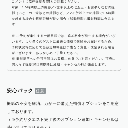
コメントに[2枠撮影希望]とご記載ください。
対象：1.5時間以上の撮影／2世帯以上の七五三・お宮参りなどの撮
影（いとこのご家族との撮影など）／2ヶ所以上での撮影で1.5時間
を超える場合や移動距離が長い場合（移動時間も撮影時間に含みま
す）
※ ご予約が集中する一部日程では、追加料金が発生する場合がござ
います。より多くのゲストに最適な価格で体験をお届けするため、
予約状況等に応じて当該追加料金は予告なく変更・改定される場合
がございます。あらかじめご了承ください。
※ 撮影場所への許可申請はお客様ご自身でご対応ください。可否に
関わらず撮影10日前以降は延期・キャンセル料が発生します。
安心パック
撮影の不安を解消。万が一に備えた補償オプションをご用意
しております。
（※予約リクエスト完了後のオプション追加・キャンセルは
受け付けておりません）