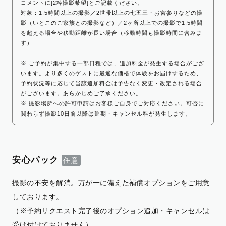
コメントに[2枠撮影希望]とご記載ください。
対象：1.5時間以上の撮影／2世帯以上の七五三・お宮参りなどの撮
影（いとこのご家族との撮影など）／2ヶ所以上での撮影で1.5時間
を超える場合や移動距離が長い場合（移動時間も撮影時間に含みま
す）
※ ご予約が集中する一部日程では、追加料金が発生する場合がござ
います。より多くのゲストに最適な価格で体験をお届けするため、
予約状況等に応じて当該追加料金は予告なく変更・改定される場合
がございます。あらかじめご了承ください。
※ 撮影場所への許可申請はお客様ご自身でご対応ください。可否に
関わらず撮影10日前以降は延期・キャンセル料が発生します。
安心パック
撮影の不安を解消。万が一に備えた補償オプションをご用意
しております。
（※予約リクエスト完了後のオプション追加・キャンセルは
受け付けておりません）