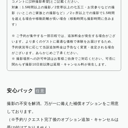
コメントに[2枠撮影希望]とご記載ください。
対象：1.5時間以上の撮影／2世帯以上の七五三・お宮参りなどの撮
影（いとこのご家族との撮影など）／2ヶ所以上での撮影で1.5時間
を超える場合や移動距離が長い場合（移動時間も撮影時間に含みま
す）
※ ご予約が集中する一部日程では、追加料金が発生する場合がござ
います。より多くのゲストに最適な価格で体験をお届けするため、
予約状況等に応じて当該追加料金は予告なく変更・改定される場合
がございます。あらかじめご了承ください。
※ 撮影場所への許可申請はお客様ご自身でご対応ください。可否に
関わらず撮影10日前以降は延期・キャンセル料が発生します。
安心パック
撮影の不安を解消。万が一に備えた補償オプションをご用意
しております。
（※予約リクエスト完了後のオプション追加・キャンセルは
受け付けておりません）