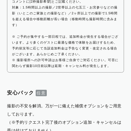
コメントに[2枠撮影希望]とご記載ください。
対象：1.5時間以上の撮影／2世帯以上の七五三・お宮参りなどの撮
影（いとこのご家族との撮影など）／2ヶ所以上での撮影で1.5時間
を超える場合や移動距離が長い場合（移動時間も撮影時間に含みま
す）
※ ご予約が集中する一部日程では、追加料金が発生する場合がござ
います。より多くのゲストに最適な価格で体験をお届けするため、
予約状況等に応じて当該追加料金は予告なく変更・改定される場合
がございます。あらかじめご了承ください。
※ 撮影場所への許可申請はお客様ご自身でご対応ください。可否に
関わらず撮影10日前以降は延期・キャンセル料が発生します。
安心パック
撮影の不安を解消。万が一に備えた補償オプションをご用意
しております。
（※予約リクエスト完了後のオプション追加・キャンセルは
受け付けておりません）