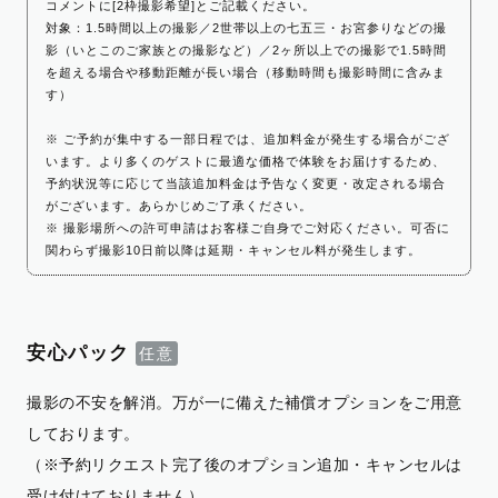
コメントに[2枠撮影希望]とご記載ください。
対象：1.5時間以上の撮影／2世帯以上の七五三・お宮参りなどの撮
影（いとこのご家族との撮影など）／2ヶ所以上での撮影で1.5時間
を超える場合や移動距離が長い場合（移動時間も撮影時間に含みま
す）
※ ご予約が集中する一部日程では、追加料金が発生する場合がござ
います。より多くのゲストに最適な価格で体験をお届けするため、
予約状況等に応じて当該追加料金は予告なく変更・改定される場合
がございます。あらかじめご了承ください。
※ 撮影場所への許可申請はお客様ご自身でご対応ください。可否に
関わらず撮影10日前以降は延期・キャンセル料が発生します。
安心パック
撮影の不安を解消。万が一に備えた補償オプションをご用意
しております。
（※予約リクエスト完了後のオプション追加・キャンセルは
受け付けておりません）