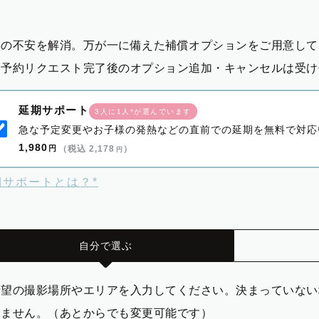
影の不安を解消。万が一に備えた補償オプションをご用意して
※予約リクエスト完了後のオプション追加・キャンセルは受け
延期サポート
3人に1人*が選んでいます
急な予定変更やお子様の発熱などの直前での延期を無料で対応
1,980
円
（税込 2,178
）
円
期サポートとは？*
自分で選ぶ
希望の撮影場所やエリアを入力してください。決まっていない
りません。（あとからでも変更可能です）