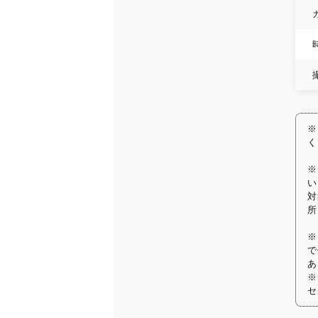
※
く
※
い
対
所
※
で
あ
※
セ