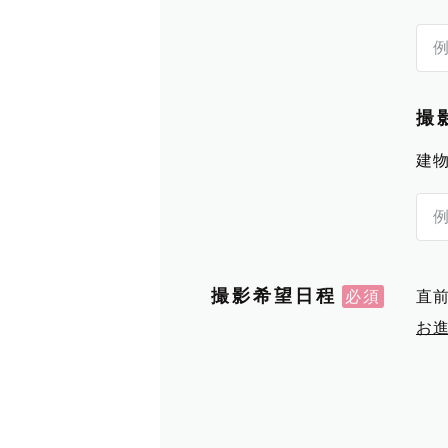
撮
建
撮影希望日程
直
お