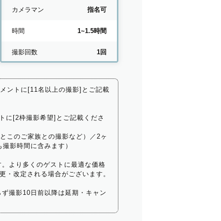
カメラマン
指名可
時間
1~1.5時間
撮影回数
1回
コメントに[11名以上の撮影]とご記載
トに[2枠撮影希望]とご記載くださ
いとこのご家族との撮影など）／2ヶ
も撮影時間に含みます）
す。より多くのゲストに最適な価格
更・改定される場合がございます。
ず撮影10日前以降は延期・キャン