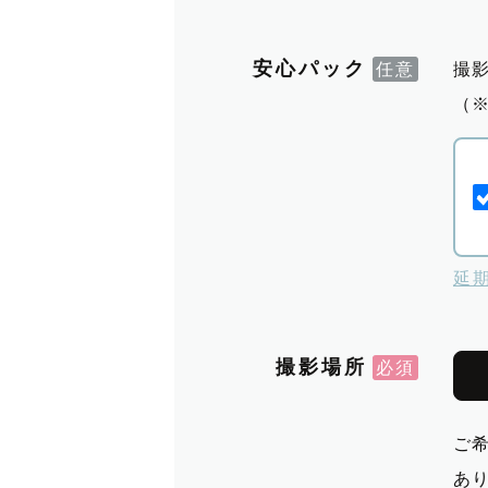
安心パック
撮
（
延
撮影場所
ご
あ