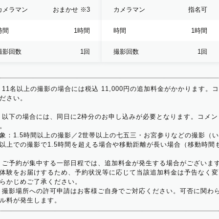
カメラマン
おまかせ
※3
カメラマン
指名可
時間
1時間
時間
1時間
撮影回数
1回
撮影回数
1回
 11名以上の撮影の場合には税込 11,000円の追加料金がかかります。
ださい。
 以下の場合には、同日に2枠分のお申し込みが必要となります。コメン
。
象：1.5時間以上の撮影／2世帯以上の七五三・お宮参りなどの撮影（
以上での撮影で1.5時間を超える場合や移動距離が長い場合（移動時間
 ご予約が集中する一部日程では、追加料金が発生する場合がございま
体験をお届けするため、予約状況等に応じて当該追加料金は予告なく変
らかじめご了承ください。
 撮影場所への許可申請はお客様ご自身でご対応ください。可否に関わら
ル料が発生します。