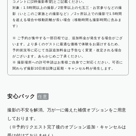
コメントに[2枠撮影希望]とご記載ください。
対象：1.5時間以上の撮影／2世帯以上の七五三・お宮参りなどの撮
影（いとこのご家族との撮影など）／2ヶ所以上での撮影で1.5時間
を超える場合や移動距離が長い場合（移動時間も撮影時間に含みま
す）
※ ご予約が集中する一部日程では、追加料金が発生する場合がござ
います。より多くのゲストに最適な価格で体験をお届けするため、
予約状況等に応じて当該追加料金は予告なく変更・改定される場合
がございます。あらかじめご了承ください。
※ 撮影場所への許可申請はお客様ご自身でご対応ください。可否に
関わらず撮影10日前以降は延期・キャンセル料が発生します。
安心パック
撮影の不安を解消。万が一に備えた補償オプションをご用意
しております。
（※予約リクエスト完了後のオプション追加・キャンセルは
受け付けておりません）