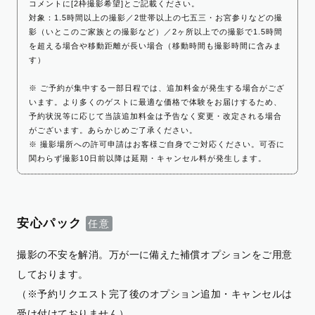
コメントに[2枠撮影希望]とご記載ください。
対象：1.5時間以上の撮影／2世帯以上の七五三・お宮参りなどの撮
影（いとこのご家族との撮影など）／2ヶ所以上での撮影で1.5時間
を超える場合や移動距離が長い場合（移動時間も撮影時間に含みま
す）
※ ご予約が集中する一部日程では、追加料金が発生する場合がござ
います。より多くのゲストに最適な価格で体験をお届けするため、
予約状況等に応じて当該追加料金は予告なく変更・改定される場合
がございます。あらかじめご了承ください。
※ 撮影場所への許可申請はお客様ご自身でご対応ください。可否に
関わらず撮影10日前以降は延期・キャンセル料が発生します。
安心パック
撮影の不安を解消。万が一に備えた補償オプションをご用意
しております。
（※予約リクエスト完了後のオプション追加・キャンセルは
受け付けておりません）