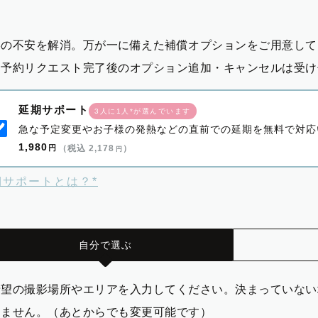
影の不安を解消。万が一に備えた補償オプションをご用意して
※予約リクエスト完了後のオプション追加・キャンセルは受け
延期サポート
3人に1人*が選んでいます
急な予定変更やお子様の発熱などの直前での延期を無料で対応
1,980
円
（税込 2,178
）
円
期サポートとは？*
自分で選ぶ
希望の撮影場所やエリアを入力してください。決まっていない
りません。（あとからでも変更可能です）