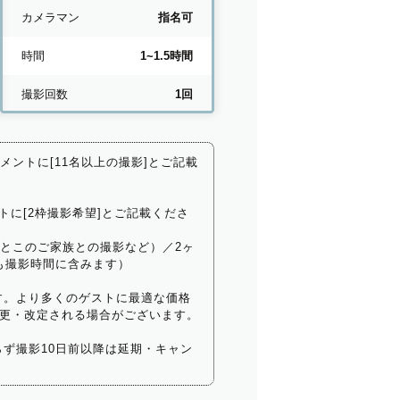
カメラマン
指名可
時間
1~1.5時間
撮影回数
1回
コメントに[11名以上の撮影]とご記載
トに[2枠撮影希望]とご記載くださ
いとこのご家族との撮影など）／2ヶ
も撮影時間に含みます）
す。より多くのゲストに最適な価格
更・改定される場合がございます。
ず撮影10日前以降は延期・キャン