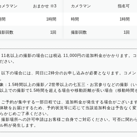
カメラマン
おまかせ
※3
カメラマン
指名可
時間
1時間
時間
1時間
撮影回数
1回
撮影回数
1回
 11名以上の撮影の場合には税込 11,000円の追加料金がかかります。
ださい。
 以下の場合には、同日に2枠分のお申し込みが必要となります。コメン
。
象：1.5時間以上の撮影／2世帯以上の七五三・お宮参りなどの撮影（
以上での撮影で1.5時間を超える場合や移動距離が長い場合（移動時間
 ご予約が集中する一部日程では、追加料金が発生する場合がございま
体験をお届けするため、予約状況等に応じて当該追加料金は予告なく変
らかじめご了承ください。
 撮影場所への許可申請はお客様ご自身でご対応ください。可否に関わら
ル料が発生します。