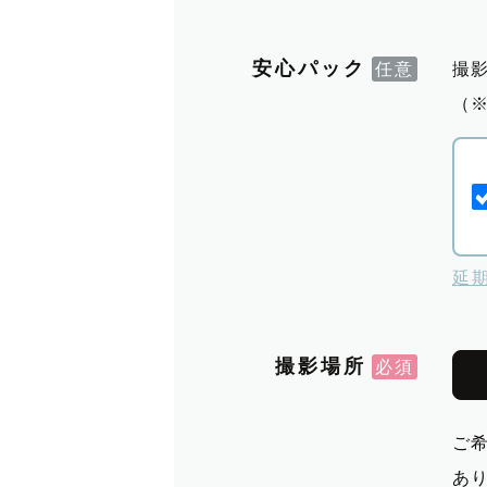
安心パック
撮
（
延
撮影場所
ご
あ