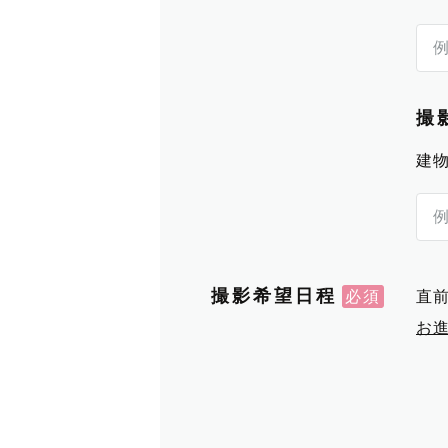
撮
建
撮影希望日程
直
お