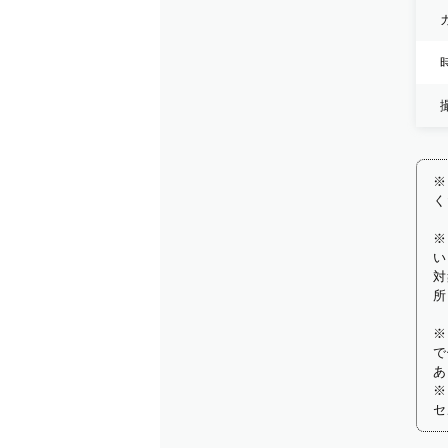
※
く
※
い
対
所
※
で
あ
※
セ