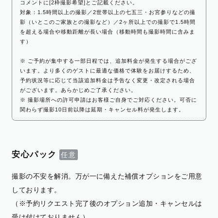
コメントに[2枠撮影希望]とご記載ください。
対象：1.5時間以上の撮影／2世帯以上の七五三・お宮参りなどの撮
影（いとこのご家族との撮影など）／2ヶ所以上での撮影で1.5時間
を超える場合や移動距離が長い場合（移動時間も撮影時間に含みま
す）
※ ご予約が集中する一部日程では、追加料金が発生する場合がござ
います。より多くのゲストに最適な価格で体験をお届けするため、
予約状況等に応じて当該追加料金は予告なく変更・改定される場合
がございます。あらかじめご了承ください。
※ 撮影場所への許可申請はお客様ご自身でご対応ください。可否に
関わらず撮影10日前以降は延期・キャンセル料が発生します。
安心パック
撮影の不安を解消。万が一に備えた補償オプションをご用意
しております。
（※予約リクエスト完了後のオプション追加・キャンセルは
受け付けておりません）