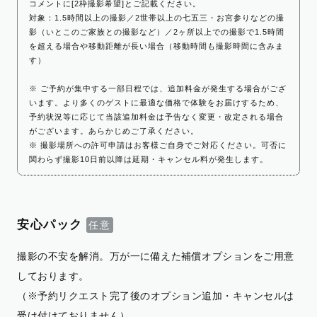
コメントに[2枠撮影希望]とご記載ください。
対象：1.5時間以上の撮影／2世帯以上の七五三・お宮参りなどの撮
影（いとこのご家族との撮影など）／2ヶ所以上での撮影で1.5時間
を超える場合や移動距離が長い場合（移動時間も撮影時間に含みま
す）
※ ご予約が集中する一部日程では、追加料金が発生する場合がござ
います。より多くのゲストに最適な価格で体験をお届けするため、
予約状況等に応じて当該追加料金は予告なく変更・改定される場合
がございます。あらかじめご了承ください。
※ 撮影場所への許可申請はお客様ご自身でご対応ください。可否に
関わらず撮影10日前以降は延期・キャンセル料が発生します。
安心パック
撮影の不安を解消。万が一に備えた補償オプションをご用意
しております。
（※予約リクエスト完了後のオプション追加・キャンセルは
受け付けておりません）