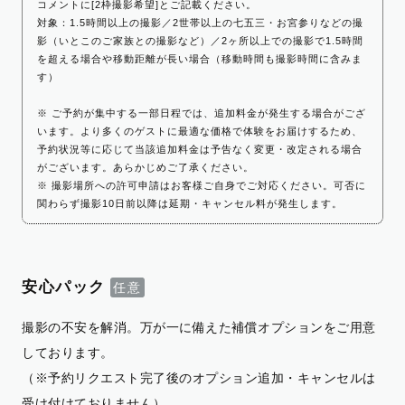
コメントに[2枠撮影希望]とご記載ください。
対象：1.5時間以上の撮影／2世帯以上の七五三・お宮参りなどの撮
影（いとこのご家族との撮影など）／2ヶ所以上での撮影で1.5時間
を超える場合や移動距離が長い場合（移動時間も撮影時間に含みま
す）
※ ご予約が集中する一部日程では、追加料金が発生する場合がござ
います。より多くのゲストに最適な価格で体験をお届けするため、
予約状況等に応じて当該追加料金は予告なく変更・改定される場合
がございます。あらかじめご了承ください。
※ 撮影場所への許可申請はお客様ご自身でご対応ください。可否に
関わらず撮影10日前以降は延期・キャンセル料が発生します。
安心パック
撮影の不安を解消。万が一に備えた補償オプションをご用意
しております。
（※予約リクエスト完了後のオプション追加・キャンセルは
受け付けておりません）