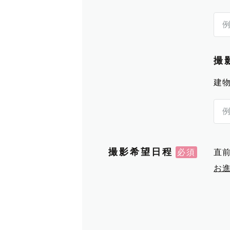
撮
建
撮影希望日程
直
お