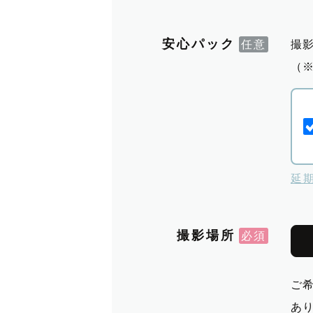
安心パック
撮
（
延
撮影場所
ご
あ