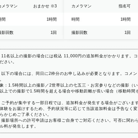
カメラマン
おまかせ
※3
カメラマン
指名可
時間
1時間
時間
1時間
撮影回数
1回
撮影回数
1回
 11名以上の撮影の場合には税込 11,000円の追加料金がかかります。
ださい。
 以下の場合には、同日に2枠分のお申し込みが必要となります。コメン
。
象：1.5時間以上の撮影／2世帯以上の七五三・お宮参りなどの撮影（
以上での撮影で1.5時間を超える場合や移動距離が長い場合（移動時間
 ご予約が集中する一部日程では、追加料金が発生する場合がございま
体験をお届けするため、予約状況等に応じて当該追加料金は予告なく変
らかじめご了承ください。
 撮影場所への許可申請はお客様ご自身でご対応ください。可否に関わら
ル料が発生します。