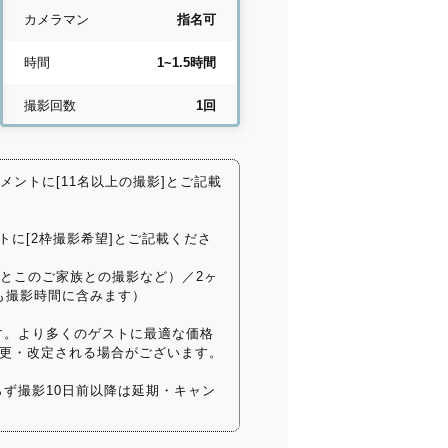
カメラマン
指名可
時間
1~1.5時間
撮影回数
1回
コメントに[11名以上の撮影]とご記載
トに[2枠撮影希望]とご記載くださ
いとこのご家族との撮影など）／2ヶ
も撮影時間に含みます）
す。より多くのゲストに最適な価格
更・改定される場合がございます。
ず撮影10日前以降は延期・キャン