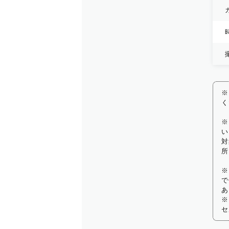
※
く
※
い
対
所
※
で
あ
※
セ