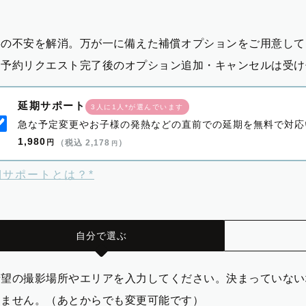
影の不安を解消。万が一に備えた補償オプションをご用意して
※予約リクエスト完了後のオプション追加・キャンセルは受け
延期サポート
3人に1人*が選んでいます
急な予定変更やお子様の発熱などの直前での延期を無料で対応
1,980
円
（税込 2,178
）
円
期サポートとは？*
自分で選ぶ
希望の撮影場所やエリアを入力してください。決まっていない
りません。（あとからでも変更可能です）