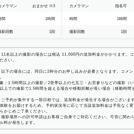
カメラマン
おまかせ
※3
カメラマン
指名可
時間
1時間
時間
1時間
撮影回数
1回
撮影回数
1回
 11名以上の撮影の場合には税込 11,000円の追加料金がかかります。
ださい。
 以下の場合には、同日に2枠分のお申し込みが必要となります。コメン
。
象：1.5時間以上の撮影／2世帯以上の七五三・お宮参りなどの撮影（
以上での撮影で1.5時間を超える場合や移動距離が長い場合（移動時間
 ご予約が集中する一部日程では、追加料金が発生する場合がございま
体験をお届けするため、予約状況等に応じて当該追加料金は予告なく変
らかじめご了承ください。
 撮影場所への許可申請はお客様ご自身でご対応ください。可否に関わら
ル料が発生します。