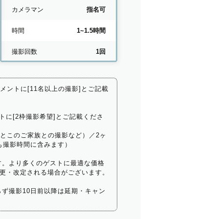
カメラマン
指名可
時間
1~1.5時間
撮影回数
1回
コメントに[11名以上の撮影]とご記載
トに[2枠撮影希望]とご記載くださ
いとこのご家族との撮影など）／2ヶ
も撮影時間に含みます）
す。より多くのゲストに最適な価格
更・改定される場合がございます。
ず撮影10日前以降は延期・キャン