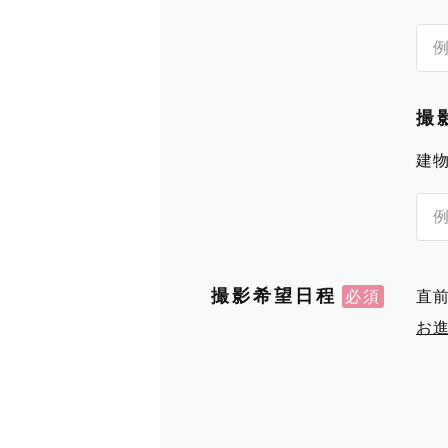
撮
建
撮影希望日程
直
お