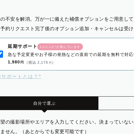
影の不安を解消。万が一に備えた補償オプションをご用意して
※予約リクエスト完了後のオプション追加・キャンセルは受け
延期サポート
3人に1人*が選んでいます
急な予定変更やお子様の発熱などの直前での延期を無料で対応
1,980
円
（税込 2,178
）
円
期サポートとは？*
自分で選ぶ
希望の撮影場所やエリアを入力してください。決まっていない
りません。（あとからでも変更可能です）