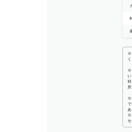
※
く
※
い
対
所
※
で
あ
※
セ