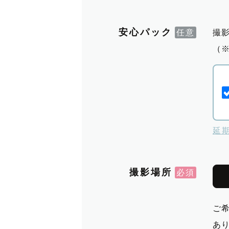
安心パック
撮
（
延
撮影場所
ご
あ