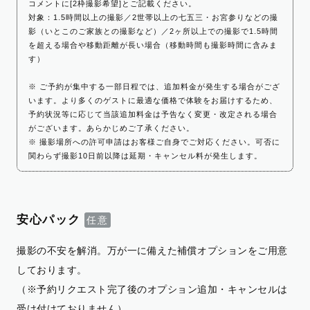
コメントに[2枠撮影希望]とご記載ください。
対象：1.5時間以上の撮影／2世帯以上の七五三・お宮参りなどの撮
影（いとこのご家族との撮影など）／2ヶ所以上での撮影で1.5時間
を超える場合や移動距離が長い場合（移動時間も撮影時間に含みま
す）
※ ご予約が集中する一部日程では、追加料金が発生する場合がござ
います。より多くのゲストに最適な価格で体験をお届けするため、
予約状況等に応じて当該追加料金は予告なく変更・改定される場合
がございます。あらかじめご了承ください。
※ 撮影場所への許可申請はお客様ご自身でご対応ください。可否に
関わらず撮影10日前以降は延期・キャンセル料が発生します。
安心パック
撮影の不安を解消。万が一に備えた補償オプションをご用意
しております。
（※予約リクエスト完了後のオプション追加・キャンセルは
受け付けておりません）